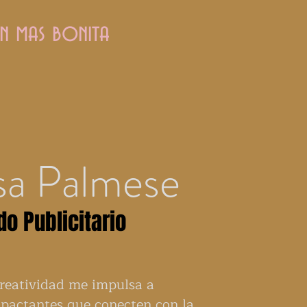
ún mas bonita
sa Palmese
o Publicitario
creatividad me impulsa a
mpactantes que conecten con la